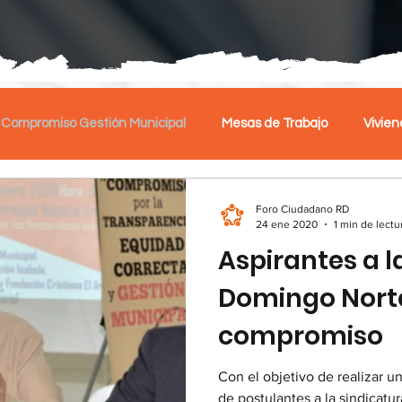
Compromiso Gestión Municipal
Mesas de Trabajo
Vivien
alud y Seguridad Social
Dialogo COVID19
PLATAFORMA
Foro Ciudadano RD
24 ene 2020
1 min de lectu
Aspirantes a l
a Tod@s
Caso SENASA
Domingo Nort
compromiso
Con el objetivo de realizar u
de postulantes a la sindicat