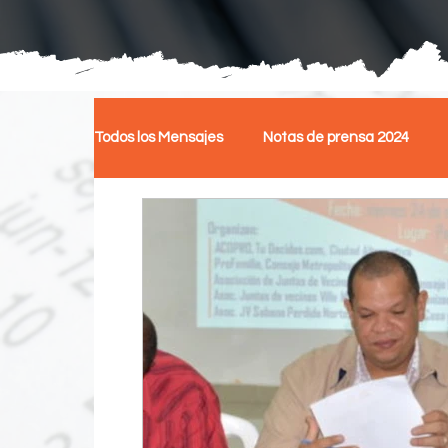
Todos los Mensajes
Notas de prensa 2024
Notas de Prensa
Posicionamiento
S
Reforma Fiscal
Cursos
Un Foro Par