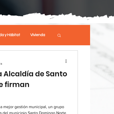
da y Hábitat
Vivienda
S
Un mejor Código
ra
a Alcaldía de Santo
e firman
na mejor gestión municipal, un grupo
ura del municipio Santo Domingo Norte