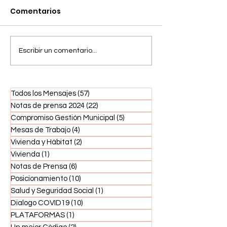
Comentarios
Espera reformas en
Sector social 
Escribir un comentario...
Educación, Salud,
Pacto Eléctric
fiscal y eléctrica en
califica de ab
2022
“aumento de l
Todos los Mensajes
(57)
57 entradas
eléctrica”
Notas de prensa 2024
(22)
22 entradas
Compromiso Gestión Municipal
(5)
5 entradas
Mesas de Trabajo
(4)
4 entradas
Vivienda y Hábitat
(2)
2 entradas
Vivienda
(1)
1 entrada
Notas de Prensa
(6)
6 entradas
Posicionamiento
(10)
10 entradas
Salud y Seguridad Social
(1)
1 entrada
Dialogo COVID19
(10)
10 entradas
PLATAFORMAS
(1)
1 entrada