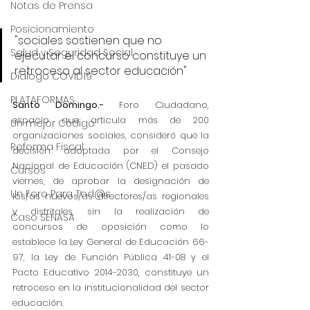
Notas de Prensa
Posicionamiento
"sociales sostienen que no 
Salud y Seguridad Social
ejecutar el concurso constituye un 
retroceso al sector educación"
Dialogo COVID19
PLATAFORMAS
Santo Domingo.-
 Foro Ciudadano, 
espacio que articula más de 200 
Un mejor Código
organizaciones sociales, consideró que la 
Reforma Fiscal
decisión adoptada por el Consejo 
Nacional de Educación (CNED) el pasado 
Cursos
viernes, de aprobar la designación de 
Un Foro Para Tod@s
los/as nuevos/as directores/as regionales 
y distritales, sin la realización de 
Caso SENASA
concursos de oposición como lo 
establece la Ley General de Educación 66-
97, la Ley de Función Pública 41-08 y el 
Pacto Educativo 2014-2030, constituye un 
retroceso en la institucionalidad del sector 
educación.