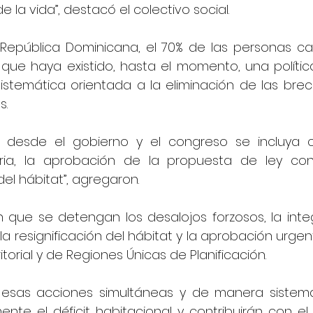
e la vida”, destacó el colectivo social.
República Dominicana, el 70% de las personas c
 que haya existido, hasta el momento, una polític
sistemática orientada a la eliminación de las bre
s.
 desde el gobierno y el congreso se incluya
taria, la aprobación de la propuesta de ley co
el hábitat”, agregaron.
n que se detengan los desalojos forzosos, la integ
 resignificación del hábitat y la aprobación urgent
orial y de Regiones Únicas de Planificación.
sas acciones simultáneas y de manera sistemáti
ente el déficit habitacional y contribuirán con el