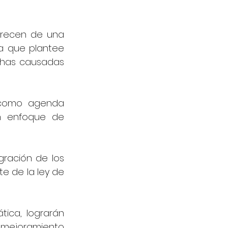
arecen de una 
a que plantee 
chas causadas 
 como agenda 
n enfoque de 
ración de los 
e de la ley de 
ca, lograrán 
 mejoramiento 