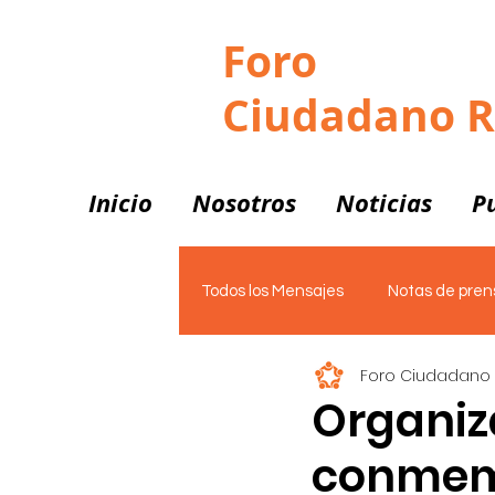
Foro
Ciudadano 
Inicio
Nosotros
Noticias
P
Todos los Mensajes
Notas de pren
Foro Ciudadano
Vivienda
Notas de Prensa
Organiz
conmemo
PLATAFORMAS
Un mejor C