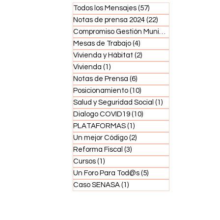
Todos los Mensajes
(57)
57 entradas
Notas de prensa 2024
(22)
22 entradas
Compromiso Gestión Municipal
(5)
5 entradas
Mesas de Trabajo
(4)
4 entradas
Vivienda y Hábitat
(2)
2 entradas
Vivienda
(1)
1 entrada
Notas de Prensa
(6)
6 entradas
Posicionamiento
(10)
10 entradas
Salud y Seguridad Social
(1)
1 entrada
Dialogo COVID19
(10)
10 entradas
PLATAFORMAS
(1)
1 entrada
Un mejor Código
(2)
2 entradas
Reforma Fiscal
(3)
3 entradas
Cursos
(1)
1 entrada
Un Foro Para Tod@s
(5)
5 entradas
Caso SENASA
(1)
1 entrada