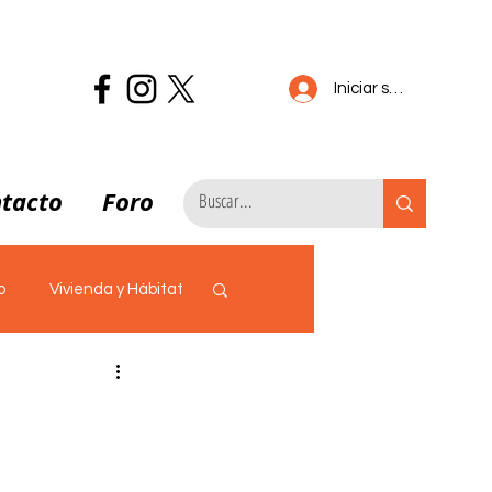
Iniciar sesión
tacto
Foro
o
Vivienda y Hábitat
COVID19
Caso SENASA