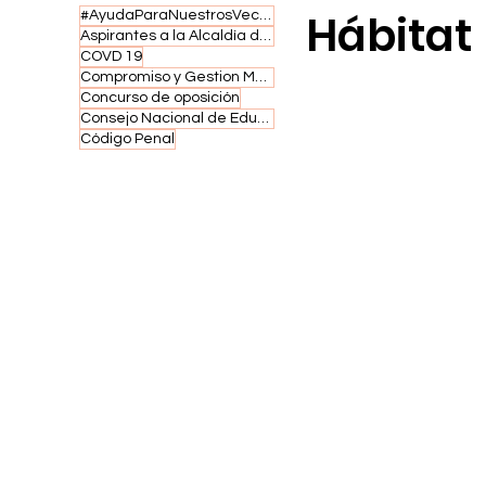
Hábitat
#AyudaParaNuestrosVecinos #UnidosPorNuestraComunidad
Aspirantes a la Alcaldía de Santo Domingo Norte firman compromiso
COVD 19
Compromiso y Gestion Municipal
Concurso de oposición
Consejo Nacional de Educación
Código Penal