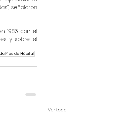
as”, señalaron 
n 1985 con el 
es y sobre el 
nda
Mes de Hábitat
Ver todo