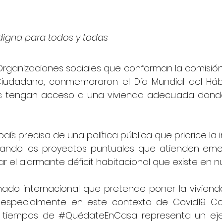
 digna para todos y todas
Organizaciones sociales que conforman la comisión 
Ciudadano, conmemoraron el Día Mundial del Hábi
s tengan acceso a una vivienda adecuada donde 
aís precisa de una política pública que priorice la in
rando los proyectos puntuales que atienden eme
r el alarmante déficit habitacional que existe en nu
mado internacional que pretende poner la vivienda
especialmente en este contexto de Covid19. Co
n tiempos de 
#QuédateEnCasa
 representa un ej