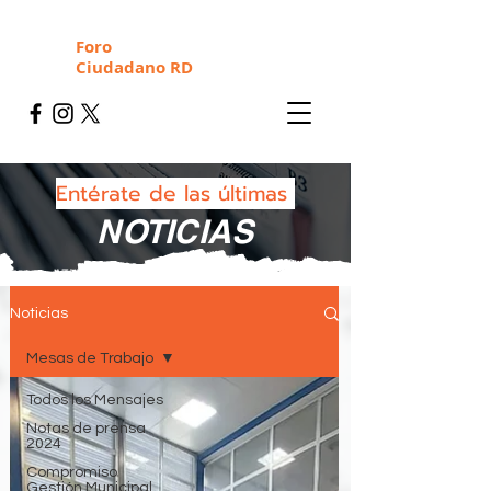
Foro
Ciudadano RD
Entérate de las últimas
NOTICIAS
Noticias
Mesas de Trabajo
Todos los Mensajes
Notas de prensa
2024
Compromiso
Gestión Municipal