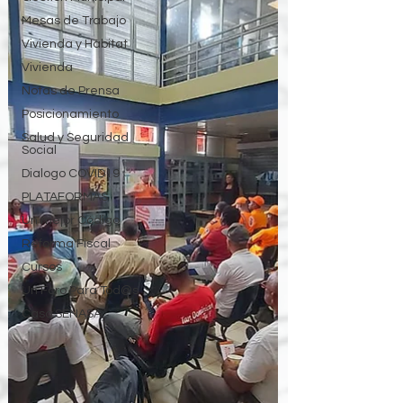
Mesas de Trabajo
Vivienda y Hábitat
Vivienda
Notas de Prensa
Posicionamiento
Salud y Seguridad
Social
Dialogo COVID19
PLATAFORMAS
Un mejor Código
Reforma Fiscal
Cursos
Un Foro Para Tod@s
Caso SENASA