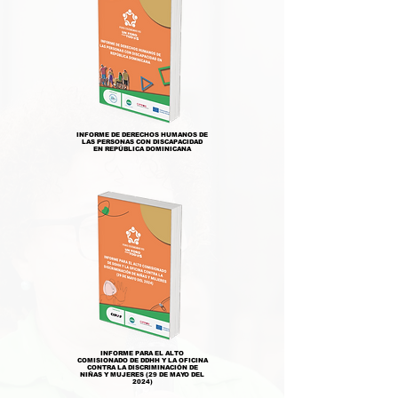
INFORME DE DERECHOS HUMANOS DE
LAS PERSONAS CON DISCAPACIDAD
EN REPÚBLICA DOMINICANA
INFORME PARA EL ALTO
COMISIONADO DE DDHH Y LA OFICINA
CONTRA LA DISCRIMINACIÓN DE
NIÑAS Y MUJERES (29 DE MAYO DEL
2024)