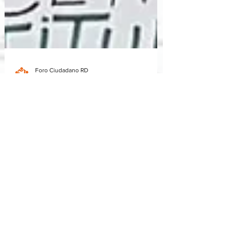
Foro Ciudadano RD
7 oct 2020
2 min de lectura
Organizaciones sociales
conmemoran Día Mundial del Hábitat
Exigen vivienda digna para todos y todas Santo
Domingo.- Organizaciones sociales que conforman la
comisión de Vivienda y Hábitat del Foro...