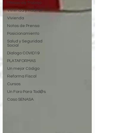
Mesas de Trabajo
Vivienda y Hábitat
Vivienda
Notas de Prensa
Posicionamiento
Salud y Seguridad
Social
Dialogo COVID19
PLATAFORMAS
Un mejor Código
Reforma Fiscal
Cursos
Un Foro Para Tod@s
Caso SENASA