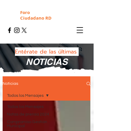
Foro
Ciudadano RD
Entérate de las últimas
NOTICIAS
Noticias
Todos los Mensajes
Todos los Mensajes
Notas de prensa 2024
Compromiso Gestión
Municipal