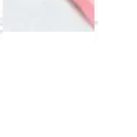
Foro Ciudadano RD
22 jul 2020
2 min de lectura
Las AFP ganan como quiera
Según los datos de la Superintendencia de
Pensiones, la reducción de cotizantes al sistema de
pensiones entre abril y junio de 2020 fue...