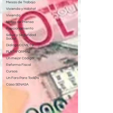
Mesas de Trabajo
Vivienda y Hábitat
Vivienda
Notas de Prensa
Posicionamiento
Salud y Seguridad
Social
Dialogo COVID19
PLATAFORMAS
Un mejor Código
Reforma Fiscal
Cursos
Un Foro Para Tod@s
Caso SENASA