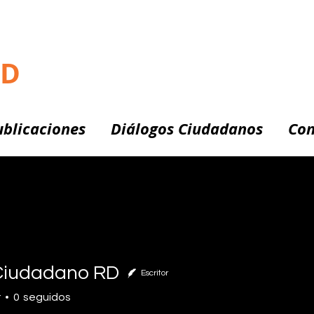
RD
ublicaciones
Diálogos Ciudadanos
Con
Ciudadano RD
Escritor
r
0
seguidos