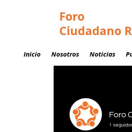
Foro
Ciudadano 
Inicio
Nosotros
Noticias
P
Foro 
1
seguido