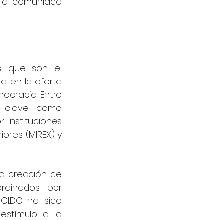
la comunidad 
s que son el 
a en la oferta 
ocracia. Entre 
s clave como 
instituciones 
ores (MIREX) y 
 creación de 
rdinados por 
CI.DO ha sido 
stímulo a la 