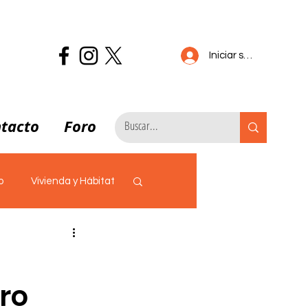
Iniciar sesión
tacto
Foro
o
Vivienda y Hábitat
COVID19
oro
Caso SENASA