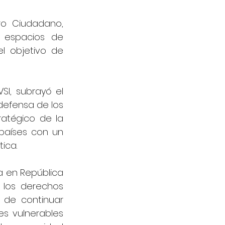
o Ciudadano, 
 espacios de 
l objetivo de 
I, subrayó el 
defensa de los 
atégico de la 
aíses con un 
ica.
a en República 
los derechos 
 de continuar 
s vulnerables 