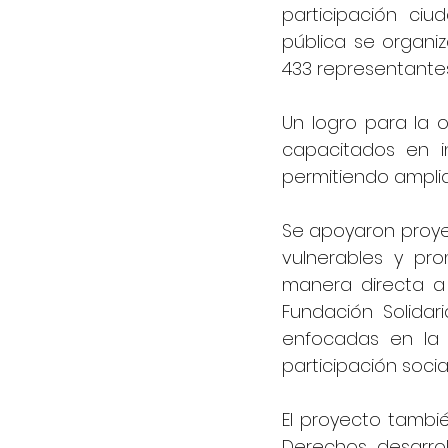
participación ci
pública se organi
433 representantes
Un logro para la 
capacitados en i
permitiendo ampli
Se apoyaron proyec
vulnerables y pro
manera directa a
Fundación Solidar
enfocadas en la 
participación social
El proyecto tambié
Derechos, desarroll