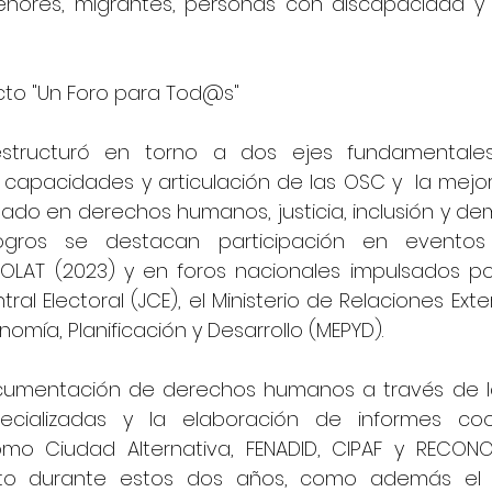
nores, migrantes, personas con discapacidad y 
cto "Un Foro para Tod@s"
 estructuró en torno a dos ejes fundamentale
 capacidades y articulación de las OSC y  la mejor
tado en derechos humanos, justicia, inclusión y dem
 logros se destacan participación en evento
OLAT (2023) y en foros nacionales impulsados por 
al Electoral (JCE), el Ministerio de Relaciones Exteri
onomía, Planificación y Desarrollo (MEPYD).
cumentación de derechos humanos a través de la
ecializadas y la elaboración de informes coo
mo Ciudad Alternativa, FENADID, CIPAF y RECONO
to durante estos dos años, como además el e