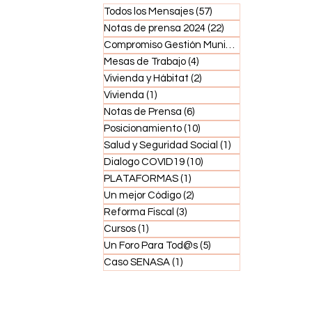
Todos los Mensajes
(57)
57 entradas
Notas de prensa 2024
(22)
22 entradas
Compromiso Gestión Municipal
(5)
5 entradas
Mesas de Trabajo
(4)
4 entradas
Vivienda y Hábitat
(2)
2 entradas
Vivienda
(1)
1 entrada
Notas de Prensa
(6)
6 entradas
Posicionamiento
(10)
10 entradas
Salud y Seguridad Social
(1)
1 entrada
Dialogo COVID19
(10)
10 entradas
PLATAFORMAS
(1)
1 entrada
Un mejor Código
(2)
2 entradas
Reforma Fiscal
(3)
3 entradas
Cursos
(1)
1 entrada
Un Foro Para Tod@s
(5)
5 entradas
Caso SENASA
(1)
1 entrada