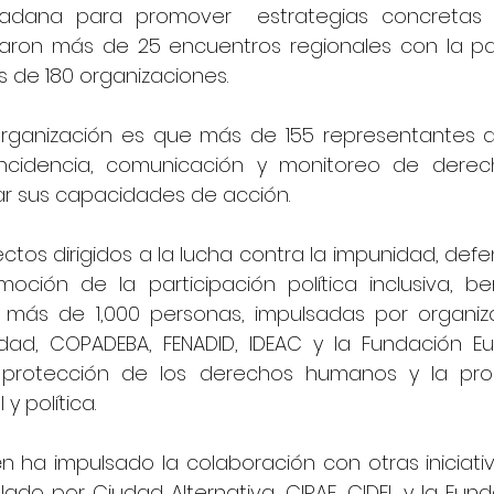
udadana para promover  estrategias concretas d
zaron más de 25 encuentros regionales con la par
 de 180 organizaciones. 
organización es que más de 155 representantes 
ncidencia, comunicación y monitoreo de derec
ar sus capacidades de acción.
tos dirigidos a la lucha contra la impunidad, defe
moción de la participación política inclusiva, be
 más de 1,000 personas, impulsadas por organiz
idad, COPADEBA, FENADID, IDEAC y la Fundación Eug
protección de los derechos humanos y la pro
 y política.
n ha impulsado la colaboración con otras iniciati
ado por Ciudad Alternativa, CIPAF, CIDEL y la Funda