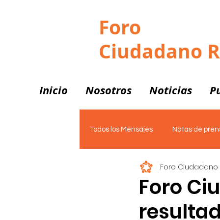
Foro
Ciudadano 
Inicio
Nosotros
Noticias
P
Todos los Mensajes
Notas de pren
Foro Ciudadano
Vivienda
Notas de Prensa
Foro Ci
resultad
PLATAFORMAS
Un mejor C