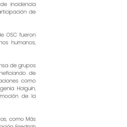
e incidencia 
ticipación de 
de OSC fueron 
hos humanos, 
nsa de grupos 
neficiando de 
aciones como 
enia Holguín, 
moción de la 
vas, como Más 
ción Friedrich 