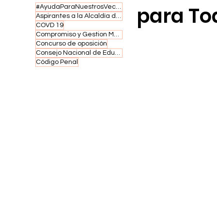
para T
#AyudaParaNuestrosVecinos #UnidosPorNuestraComunidad
Aspirantes a la Alcaldía de Santo Domingo Norte firman compromiso
COVD 19
Compromiso y Gestion Municipal
Concurso de oposición
Consejo Nacional de Educación
Código Penal